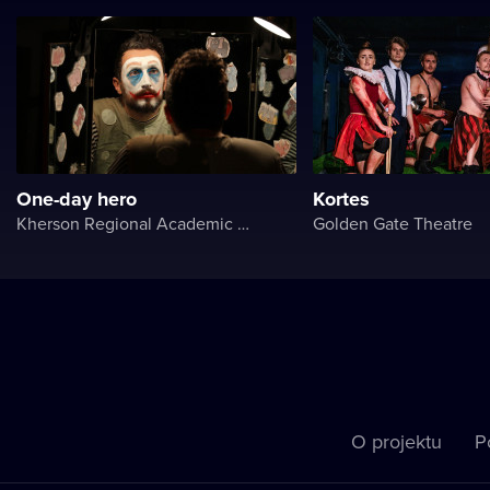
One-day hero
Kortes
Kherson Regional Academic Music and Drama Theater named after Mykola Kulish
Golden Gate Theatre
O projektu
P