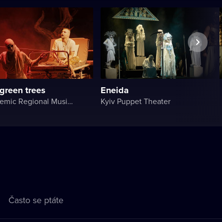
 green trees
Eneida
Lviv Academic Regional Music and Drama Theater named after Yuriy Drohobych
Kyiv Puppet Theater
Často se ptáte