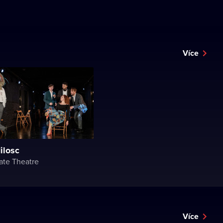
Více
ilosc
ate Theatre
Více