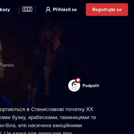
kazy
🇨🇿
Přihlásit se
Registrujte se
 Franko
Podpořit
згортаються в Станиславові початку ХХ
атами бузку, арабесками, таємницями та
о-біла, але насичена емоційними
ні. Це казка для дорослих про