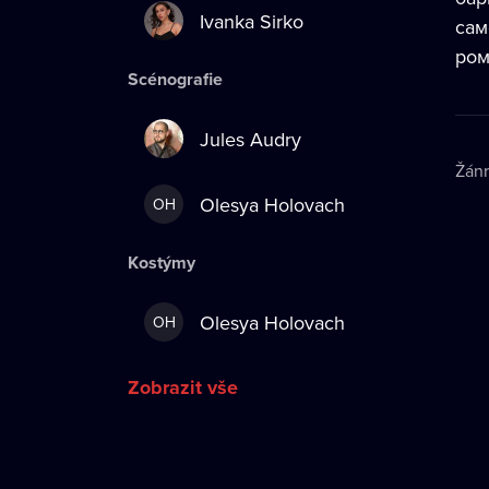
Ivanka Sirko
сам
ром
Scénografie
Jules Audry
Žán
Olesya Holovach
OH
Kostýmy
Olesya Holovach
OH
Zobrazit vše