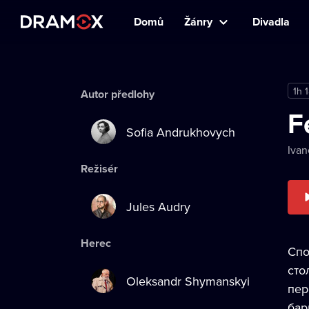
Domů
Žánry
Divadla
1h 
Autor předlohy
F
Sofia Andrukhovych
Ivan
Režisér
Jules Audry
Herec
Спо
сто
Oleksandr Shymanskyi
пер
бар