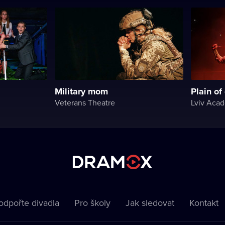
Military mom
Plain of
Veterans Theatre
odpořte divadla
Pro školy
Jak sledovat
Kontakt