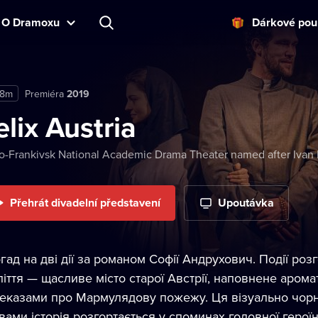
O Dramoxu
Dárkové pou
18m
Premiéra
2019
elix Austria
o-Frankivsk National Academic Drama Theater named after Ivan
Přehrát divadelní představení
Upoutávka
гад на дві дії за романом Софії Андрухович. Події ро
ліття — щасливе місто старої Австрії, наповнене аром
еказами про Мармулядову пожежу. Ця візуально чорн
вами історія розгортається у споминах головної герої