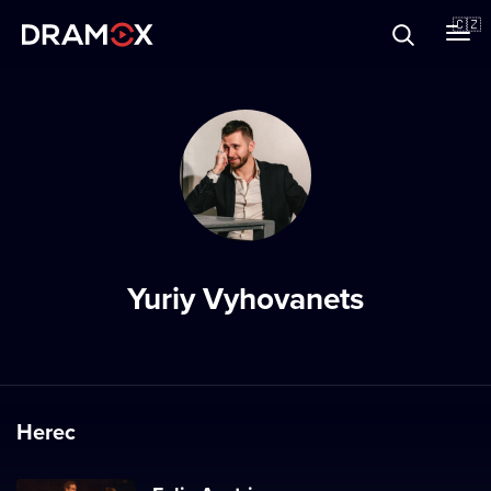
O Dramoxu
🇨🇿
Dárkové poukazy
Registrujte se
Yuriy Vyhovanets
Herec