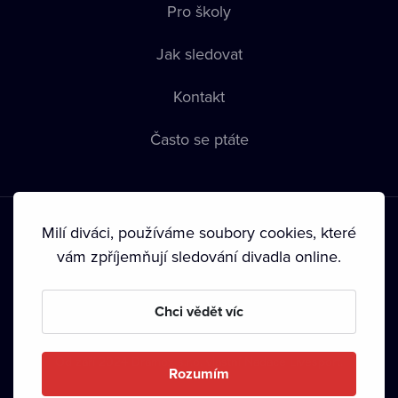
Pro školy
Jak sledovat
Kontakt
Často se ptáte
Milí diváci, používáme soubory cookies, které
vám zpříjemňují sledování divadla online.
Podmínky používání
•
Ochrana soukromí
•
Zásady používání
Chci vědět víc
Cookies
•
Autorská práva
•
Vysílání
Od září 2024 Dramox s.r.o. vlastní Nadace Livesport.
Rozumím