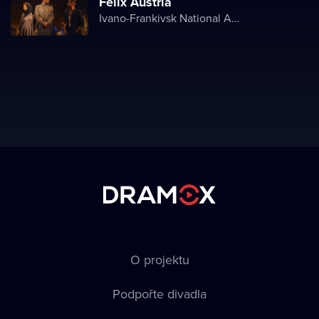
Felix Austria
Ivano-Frankivsk National Academic Drama Theater named after Ivan Franko
O projektu
Podpořte divadla