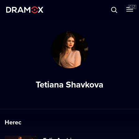
O Dramoxu
🇨🇿
Dárkové poukazy
Registrujte se
Tetiana Shavkova
Herec