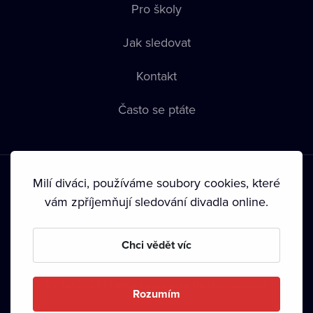
Pro školy
Jak sledovat
Kontakt
Často se ptáte
Milí diváci, používáme soubory cookies, které
vám zpříjemňují sledování divadla online.
Podmínky používání
•
Ochrana soukromí
•
Zásady používání
Chci vědět víc
Cookies
•
Autorská práva
•
Vysílání
Od září 2024 Dramox s.r.o. vlastní Nadace Livesport.
Rozumím