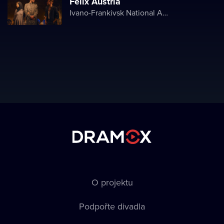
Felix Austria
Ivano-Frankivsk National Academic Drama Theater named after Ivan Franko
O projektu
Podpořte divadla