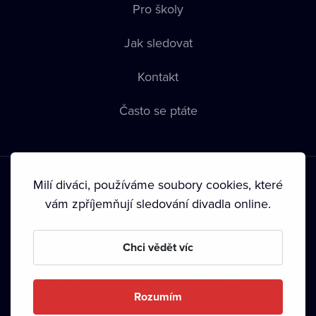
Pro školy
Jak sledovat
Kontakt
Často se ptáte
Milí diváci, používáme soubory cookies, které
vám zpříjemňují sledování divadla online.
Podmínky používání
•
Ochrana soukromí
•
Zásady používání
Chci vědět víc
Cookies
•
Autorská práva
•
Vysílání
Od září 2024 Dramox s.r.o. vlastní Nadace Livesport.
Rozumím