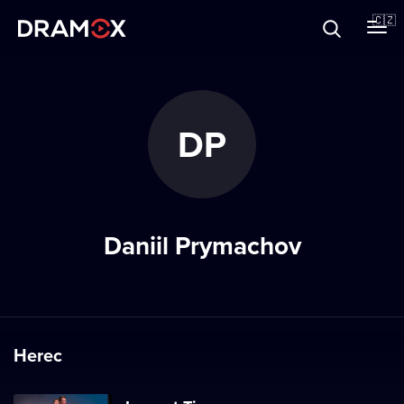
O Dramoxu
🇨🇿
Dárkové poukazy
DP
Registrujte se
Daniil Prymachov
Herec