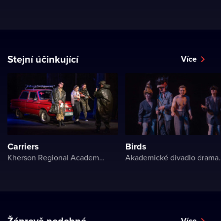
Stejní účinkující
Více
Carriers
Birds
Kherson Regional Academic Music and Drama Theater named after Mykola Kulish
Akademické divadlo 
Žánrově podobné
Více