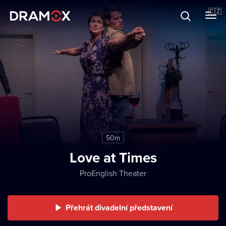
O Dramoxu
🇨🇿
Dárkové poukazy
Registrujte se
50m
Love at Times
ProEnglish Theater
Přehrát divadelní představení