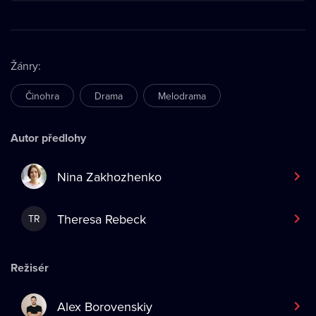
Žánry
:
Činohra
Drama
Melodrama
Autor předlohy
Nina Zakhozhenko
Theresa Rebeck
TR
Režisér
Alex Borovenskiy