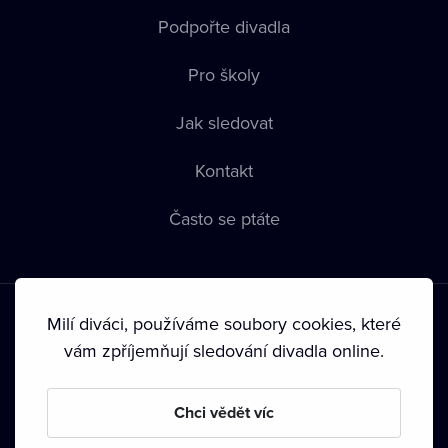
Podpořte divadla
Pro školy
Jak sledovat
Kontakt
Často se ptáte
Milí diváci, používáme soubory cookies, které
vám zpříjemňují sledování divadla online.
Podmínky používání
•
Ochrana soukromí
•
Zásady používání
Chci vědět víc
Cookies
•
Autorská práva
•
Vysílání