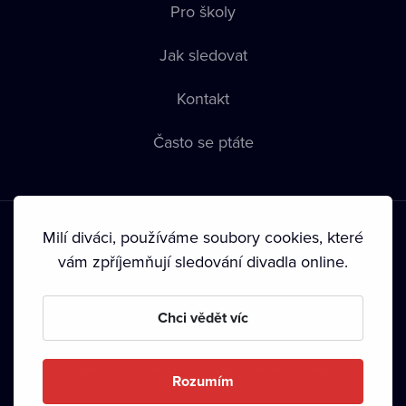
Pro školy
Jak sledovat
Kontakt
Často se ptáte
Milí diváci, používáme soubory cookies, které
vám zpříjemňují sledování divadla online.
Podmínky používání
•
Ochrana soukromí
•
Zásady používání
Chci vědět víc
Cookies
•
Autorská práva
•
Vysílání
Od září 2024 Dramox s.r.o. vlastní Nadace Livesport.
Rozumím