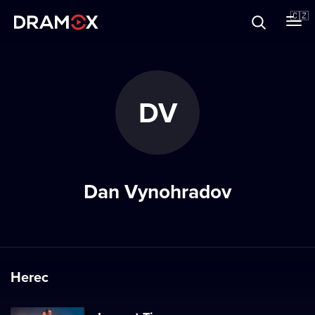
O Dramoxu
🇨🇿
Dárkové poukazy
DV
Registrujte se
Dan Vynohradov
Herec