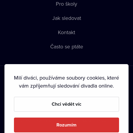
Pro školy
Jak sledovat
Kontakt
Často se ptáte
Milí diváci, používáme soubory cookies, které
vám zpříjemňují sledování divadla online.
Podmínky používání
•
Ochrana soukromí
•
Zásady používání
Chci vědět víc
Cookies
•
Autorská práva
•
Vysílání
Od září 2024 Dramox s.r.o. vlastní Nadace Livesport.
Rozumím