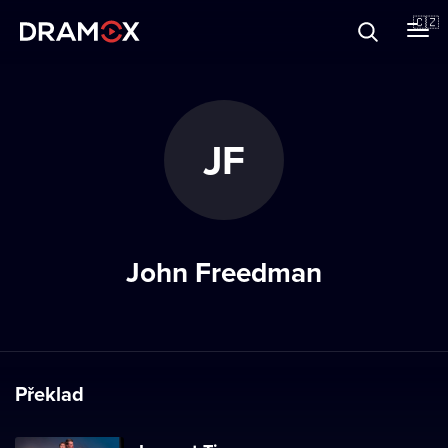
O Dramoxu
🇨🇿
Dárkové poukazy
JF
Registrujte se
John Freedman
Překlad