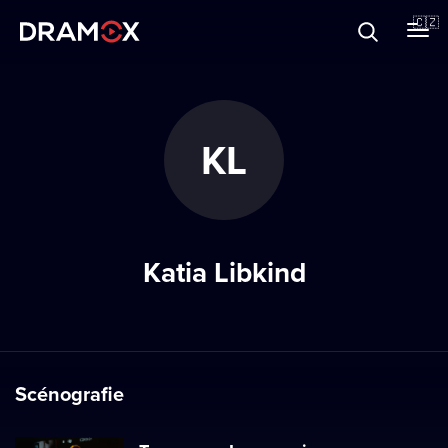
O Dramoxu
🇨🇿
Dárkové poukazy
KL
Registrujte se
Katia Libkind
Scénografie