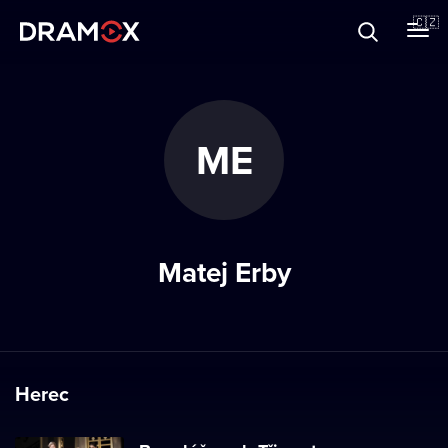
O Dramoxu
🇨🇿
Dárkové poukazy
ME
Registrujte se
Matej Erby
Herec