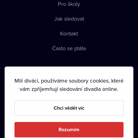
Pro školy
Jak sledovat
Kontakt
Často se ptáte
Milí diváci, používáme soubory cookies, které
vám zpříjemňují sledování divadla online.
Podmínky používání
•
Ochrana soukromí
•
Zásady používání
Chci vědět víc
Cookies
•
Autorská práva
•
Vysílání
Od září 2024 Dramox s.r.o. vlastní Nadace Livesport.
Rozumím