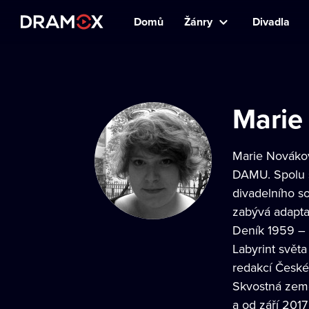
Domů
Žánry
Divadla
Marie
Marie Novákov
DAMU. Spolu s
divadelního so
zabývá adapta
Deník 1959 – 1
Labyrint světa
redakcí Českéh
Skvostná země
a od září 2017