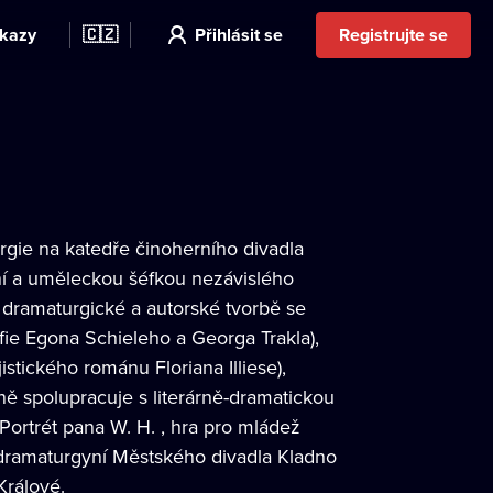
kazy
🇨🇿
Přihlásit se
Registrujte se
gie na katedře činoherního divadla
ní a uměleckou šéfkou nezávislého
é dramaturgické a autorské tvorbě se
ie Egona Schieleho a Georga Trakla),
stického románu Floriana Illiese),
rně spolupracuje s literárně-dramatickou
 Portrét pana W. H. , hra pro mládež
 dramaturgyní Městského divadla Kladno
Králové.