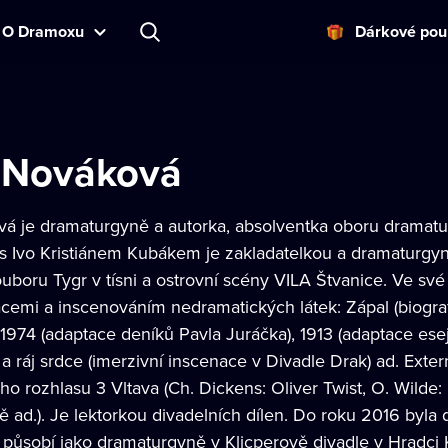
O Dramoxu
Dárkové pou
 Nováková
á je dramaturgyně a autorka, absolventka oboru dramatur
 Ivo Kristiánem Kubákem je zakladatelkou a dramaturgy
uboru Tygr v tísni a ostrovní scény VILA Štvanice. Ve sv
cemi a inscenováním nedramatických látek: Zápal (biograf
974 (adaptace deníků Pavla Juráčka), 1913 (adaptace eseji
 a ráj srdce (imerzivní inscenace v Divadle Drak) ad. Exte
o rozhlasu 3 Vltava (Ch. Dickens: Oliver Twist, O. Wilde:
 ad.). Je lektorkou divadelních dílen. Do roku 2016 byla
 působí jako dramaturgyně v Klicperově divadle v Hradci 