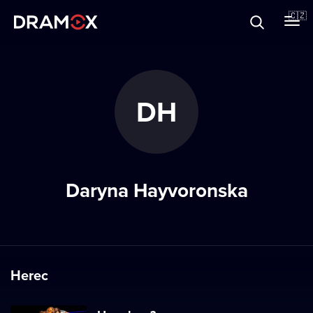
O Dramoxu
🇨🇿
Dárkové poukazy
DH
Registrujte se
Daryna Hayvoronska
Herec