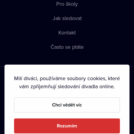
Pro školy
Jak sledovat
Kontakt
Často se ptáte
Milí diváci, používáme soubory cookies, které
vám zpříjemňují sledování divadla online.
Podmínky používání
•
Ochrana soukromí
•
Zásady používání
Chci vědět víc
Cookies
•
Autorská práva
•
Vysílání
Od září 2024 Dramox s.r.o. vlastní Nadace Livesport.
Rozumím