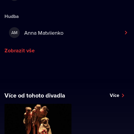
Hudba
Anna Matviienko
AM
Zobrazit vše
Více od tohoto divadla
Více