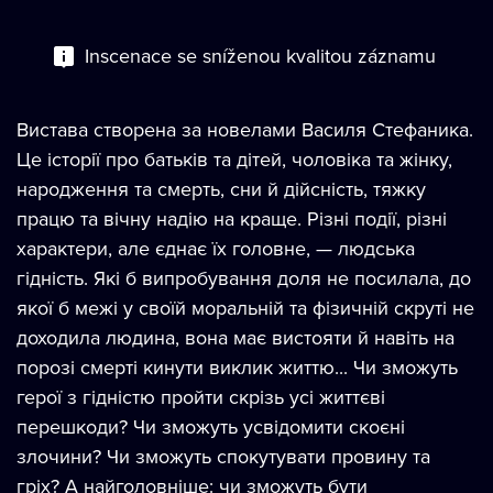
Inscenace se sníženou kvalitou záznamu
Вистава створена за новелами Василя Стефаника.
Це історії про батьків та дітей, чоловіка та жінку,
народження та смерть, сни й дійсність, тяжку
працю та вічну надію на краще. Різні події, різні
характери, але єднає їх головне, — людська
гідність. Які б випробування доля не посилала, до
якої б межі у своїй моральній та фізичній скруті не
доходила людина, вона має вистояти й навіть на
порозі смерті кинути виклик життю... Чи зможуть
герої з гідністю пройти скрізь усі життєві
перешкоди? Чи зможуть усвідомити скоєні
злочини? Чи зможуть спокутувати провину та
гріх? А найголовніше: чи зможуть бути