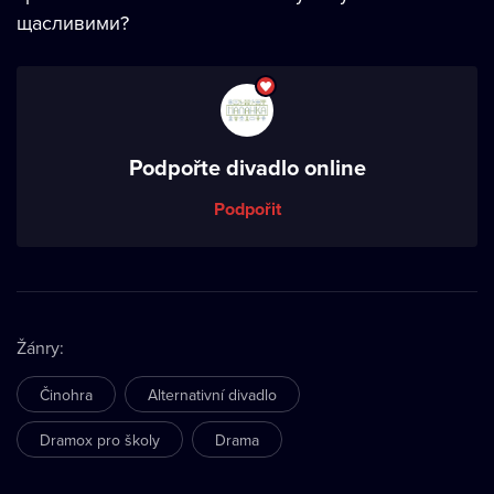
щасливими?
Podpořte divadlo online
Podpořit
Žánry
:
Činohra
Alternativní divadlo
Dramox pro školy
Drama