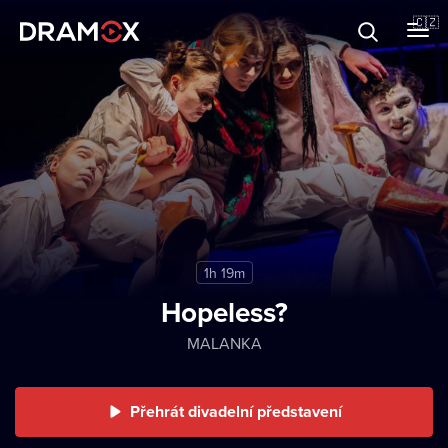
O Dramoxu
🇨🇿
Dárkové poukazy
Registrujte se
1h 19m
Hopeless?
MALANKA
Přehrát divadelní představení