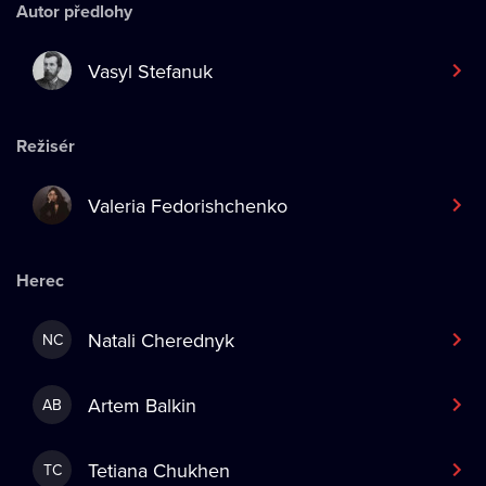
Autor předlohy
Vasyl Stefanuk
Režisér
Valeria Fedorishchenko
Herec
Natali Cherednyk
NC
Artem Balkin
AB
Tetiana Chukhen
TC