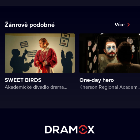
Žánrově podobné
Více
SWEET BIRDS
One-day hero
Akademické divadlo dramatu Lesji Ukrajinky
Kherson Regional Academic Music and Drama Theater name