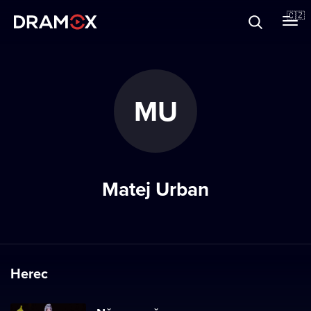
O Dramoxu
🇨🇿
Dárkové poukazy
MU
Registrujte se
Matej Urban
Herec