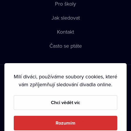
Pro školy
Jak sledovat
Kontakt
Často se ptáte
Milí diváci, používáme soubory cookies, které
vám zpříjemňují sledování divadla online.
Podmínky používání
•
Ochrana soukromí
•
Zásady používání
Chci vědět víc
Cookies
•
Autorská práva
•
Vysílání
Od září 2024 Dramox s.r.o. vlastní Nadace Livesport.
Rozumím