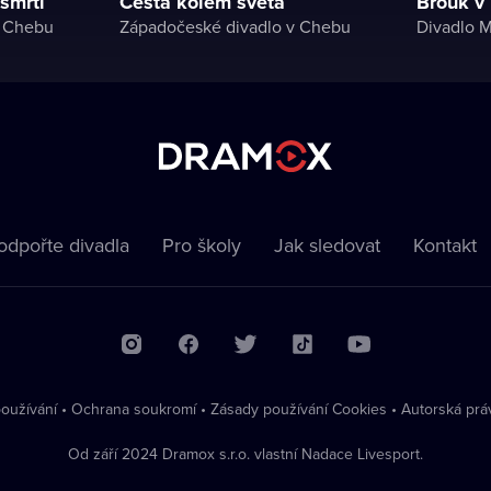
 smrti
Cesta kolem světa
Brouk v
v Chebu
Západočeské divadlo v Chebu
Divadlo M
odpořte divadla
Pro školy
Jak sledovat
Kontakt
oužívání
•
Ochrana soukromí
•
Zásady používání Cookies
•
Autorská prá
Od září 2024 Dramox s.r.o. vlastní Nadace Livesport.