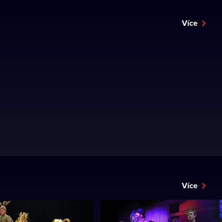
Více
Více