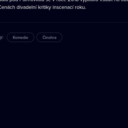
enách divadelní kritiky inscenací roku.
ry
:
Komedie
Činohra