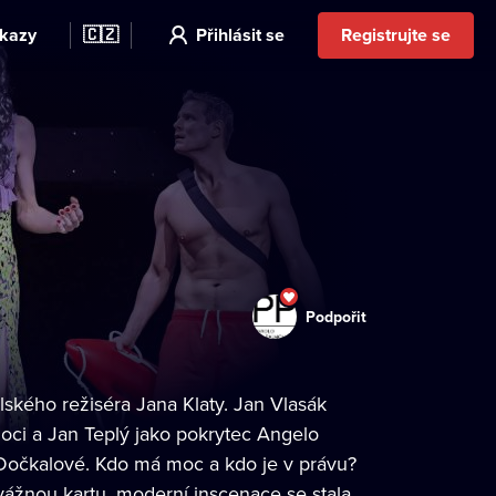
kazy
🇨🇿
Přihlásit se
Registrujte se
Podpořit
lského režiséra Jana Klaty. Jan Vlasák
oci a Jan Teplý jako pokrytec Angelo
y Dočkalové. Kdo má moc a kdo je v právu?
vážnou kartu, moderní inscenace se stala