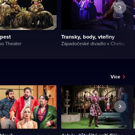
pest
Transky, body, vteřiny
ko Theater
Západočeské divadlo v Chebu
Více