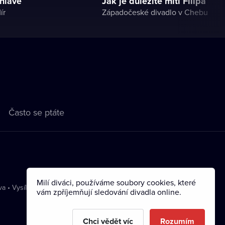
 hlavě
Jak je důležité míti Filipa
ír
Západočeské divadlo v Chebu
Často se ptáte
Milí diváci, používáme soubory cookies, které
va
•
Vysílání
vám zpříjemňují sledování divadla online.
Chci vědět víc
Rozumím