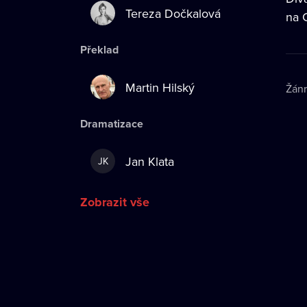
Tereza Dočkalová
na C
Překlad
Martin Hilský
Žán
Dramatizace
Jan Klata
JK
Zobrazit vše