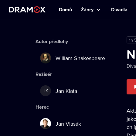
Domů
Žánry
Divadla
1h 
Autor předlohy
N
William Shakespeare
Div
Režisér
Jan Klata
JK
Herec
Akt
jak
Jan Vlasák
chl
Div