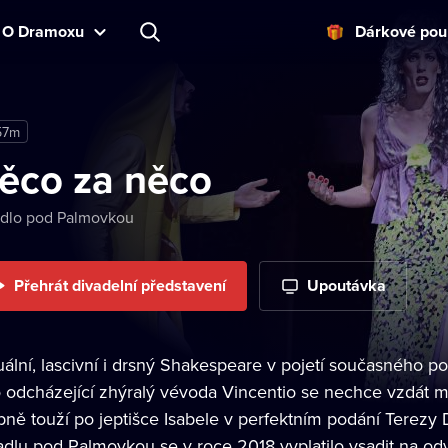
O Dramoxu
Dárkové pou
57m
ěco za něco
adlo pod Palmovkou
Přehrát divadelní představení
Upoutávka
uální, lascivní i drsný Shakespeare v pojetí současného po
o odcházející zhýralý vévoda Vincentio se nechce vzdát m
ípně touží po jeptišce Isabele v perfektním podání Terez
adlu pod Palmovkou se v roce 2018 vyplatilo vsadit na od