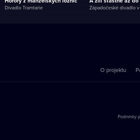
Horory z manželských ložnic
A žili šťastně až do
Divadlo Tramtarie
Západočeské divadlo 
O projektu
P
Podmínky p