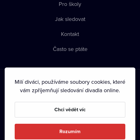
Pro školy
Jak sledovat
Kontakt
Často se ptáte
Milí diváci, používáme soubory cookies, které
vám zpříjemňují sledování divadla online.
Podmínky používání
•
Ochrana soukromí
•
Zásady používání
Chci vědět víc
Cookies
•
Autorská práva
•
Vysílání
Od září 2024 Dramox s.r.o. vlastní Nadace Livesport.
Rozumím