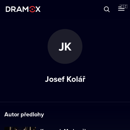
O Dramoxu
🇨🇿
Dárkové poukazy
JK
Registrujte se
Josef Kolář
Autor předlohy