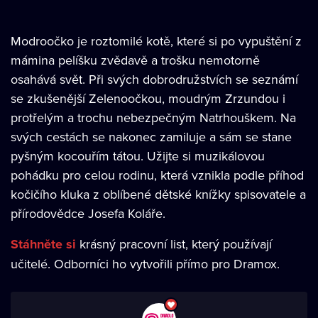
Modroočko je roztomilé kotě, které si po vypuštění z
mámina pelíšku zvědavě a trošku nemotorně
osahává svět. Při svých dobrodružstvích se seznámí
se zkušenější Zelenoočkou, moudrým Zrzundou i
protřelým a trochu nebezpečným Natrhouškem. Na
svých cestách se nakonec zamiluje a sám se stane
pyšným kocouřím tátou. Užijte si muzikálovou
pohádku pro celou rodinu, která vznikla podle příhod
kočičího kluka z oblíbené dětské knížky spisovatele a
přírodovědce Josefa Koláře.
Stáhněte si
krásný pracovní list, který používají
učitelé. Odborníci ho vytvořili přímo pro Dramox.