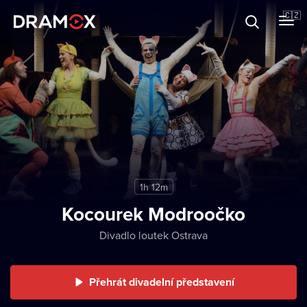
O Dramoxu
🇨🇿
Dárkové poukazy
Registrujte se
1h 12m
Kocourek Modroočko
Divadlo loutek Ostrava
Přehrát divadelní představení