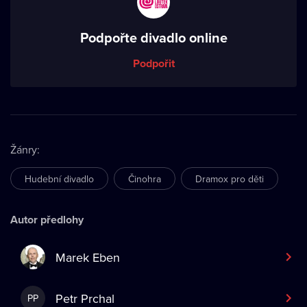
Podpořte divadlo online
Podpořit
Žánry
:
Hudební divadlo
Činohra
Dramox pro děti
Autor předlohy
Marek Eben
Petr Prchal
PP