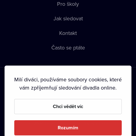
Pro školy
Jak sledovat
Kontakt
Často se ptáte
Milí diváci, používáme soubory cookies, které
vám zpříjemňují sledování divadla online.
Podmínky používání
•
Ochrana soukromí
•
Zásady používání
Chci vědět víc
Cookies
•
Autorská práva
•
Vysílání
Od září 2024 Dramox s.r.o. vlastní Nadace Livesport.
Rozumím