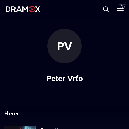
O Dramoxu
🇨🇿
Dárkové poukazy
PV
Registrujte se
Peter Vrťo
Herec