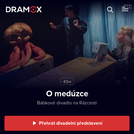
O Dramoxu
🇨🇿
Dárkové poukazy
Registrujte se
43m
O medúzce
Bábkové divadlo na Rázcestí
Přehrát divadelní představení