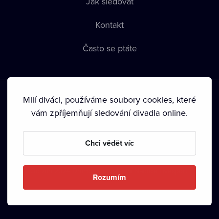
Jak sledovat
Kontakt
Často se ptáte
Milí diváci, používáme soubory cookies, které
vám zpříjemňují sledování divadla online.
Podmínky používání
•
Ochrana soukromí
•
Zásady používání
Chci vědět víc
Cookies
•
Autorská práva
•
Vysílání
Od září 2024 Dramox s.r.o. vlastní Nadace Livesport.
Rozumím
Copyright © 2020-
2026
Dramox