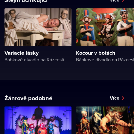
Variacie lásky
Kocour v botách
Bábkové divadlo na Rázcestí
Bábkové divadlo na Rázcest
Žánrově podobné
Více