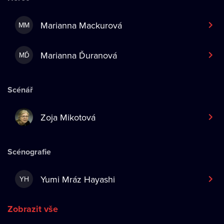
Marianna Mackurová
MM
Marianna Ďuranová
MĎ
Scénář
Zoja Mikotová
Scénografie
Yumi Mráz Hayashi
YH
Zobrazit vše