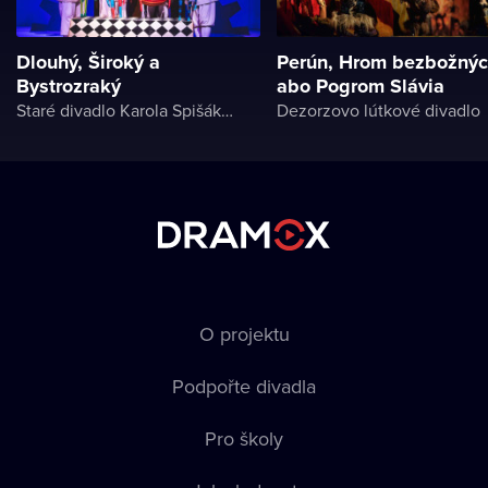
Dlouhý, Široký a
Perún, Hrom bezbožný
Bystrozraký
abo Pogrom Slávia
Staré divadlo Karola Spišáka v Nitre
Dezorzovo lútkové divadlo
O projektu
Podpořte divadla
Pro školy