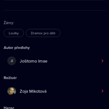
Žánry
:
Loutky
Dramox pro děti
Autor předlohy
Jošitomo Imae
JI
Režisér
Zoja Mikotová
Herec