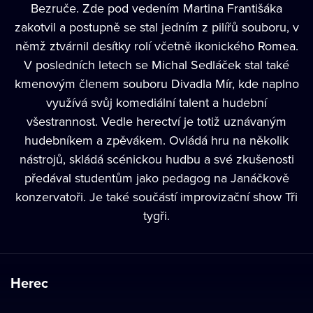
Bezruče. Zde pod vedením Martina Františáka
zakotvil a postupně se stal jedním z pilířů souboru, v
němž ztvárnil desítky rolí včetně ikonického Romea.
V posledních letech se
Michal Sedláček
stal také
kmenovým členem souboru Divadla Mír, kde naplno
využívá svůj komediální talent a hudební
všestrannost. Vedle herectví je totiž uznávaným
hudebníkem a zpěvákem. Ovládá hru na několik
nástrojů, skládá scénickou hudbu a své zkušenosti
předával studentům jako pedagog na Janáčkově
konzervatoři. Je také součástí improvizační show Tři
tygři.
Herec