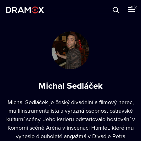
O Dramoxu
🇨🇿
Dárkové poukazy
Registrujte se
Michal Sedláček
Michal Sedláček
je český divadelní a filmový herec,
multiinstrumentalista a výrazná osobnost ostravské
kulturní scény. Jeho kariéru odstartovalo hostování v
Komorní scéně Aréna v inscenaci Hamlet, které mu
vyneslo dlouholeté angažmá v Divadle Petra