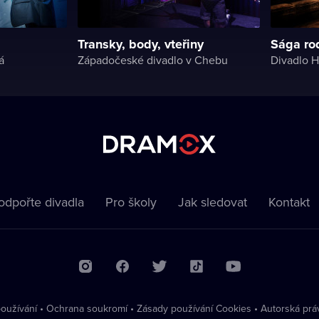
Transky, body, vteřiny
Sága ro
á
Západočeské divadlo v Chebu
Divadlo H
odpořte divadla
Pro školy
Jak sledovat
Kontakt
oužívání
•
Ochrana soukromí
•
Zásady používání Cookies
•
Autorská prá