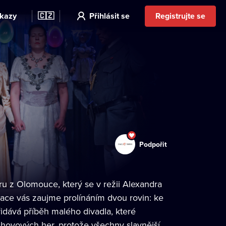
kazy
🇨🇿
Přihlásit se
Registrujte se
Podpořit
 z Olomouce, který se v režii Alexandra
ace vás zaujme prolínáním dvou rovin: ke
řidává příběh malého divadla, které
chovových her, protože všechny slavnější