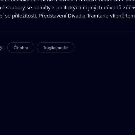
ké soubory se odmítly z politických či jiných důvodů zúč
pí se příležitosti. Představení Divadla Tramtarie vtipně t
ry
:
Činohra
Tragikomedie