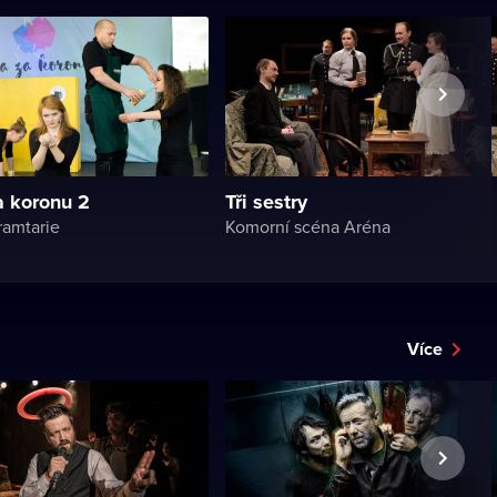
a koronu 2
Tři sestry
ramtarie
Komorní scéna Aréna
Více