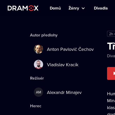
Domů
Žánry
Divadla
2h
Autor předlohy
T
Anton Pavlovič Čechov
Diva
Vladislav Kracík
Režisér
Alexandr Minajev
AM
Hum
Min
Herec
kla
dos