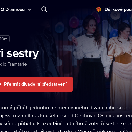
O Dramoxu
Dárkové pou
 40m
ři sestry
dlo Tramtarie
Přehrát divadelní představení
orný příběh jednoho nejmenovaného divadelního souboru
ajeva rozhodl nazkoušet cosi od Čechova. Osobitá inscen
sickému příběhu k uzoufání nudného života tří sester se p
tane nabídku zahrát na festivalu v Moskvě některou z Če