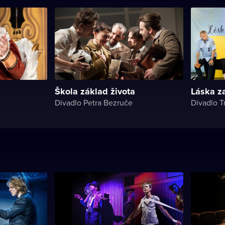
Škola základ života
Láska z
Divadlo Petra Bezruče
Divadlo T