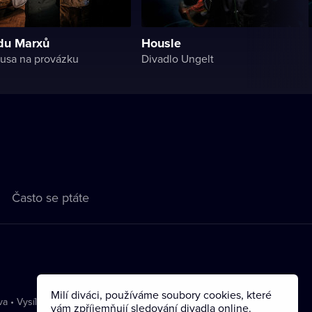
du Marxů
Housle
usa na provázku
Divadlo Ungelt
Často se ptáte
Milí diváci, používáme soubory cookies, které
va
•
Vysílání
vám zpříjemňují sledování divadla online.