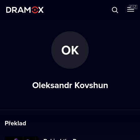
O Dramoxu
🇨🇿
Dárkové poukazy
OK
Registrujte se
Oleksandr Kovshun
Překlad