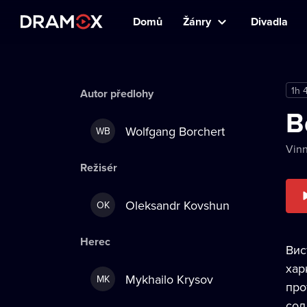
Domů
Žánry
Divadla
1h 
Autor předlohy
B
Wolfgang Borchert
WB
Vinn
Režisér
Oleksandr Kovshun
OK
Herec
Вис
хар
Mykhailo Krysov
MK
про
сол