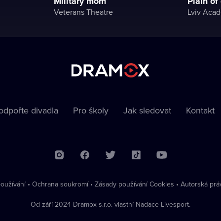
Military mom
Plain of
Veterans Theatre
odpořte divadla
Pro školy
Jak sledovat
Kontakt
oužívání
•
Ochrana soukromí
•
Zásady používání Cookies
•
Autorská prá
Od září 2024 Dramox s.r.o. vlastní Nadace Livesport.