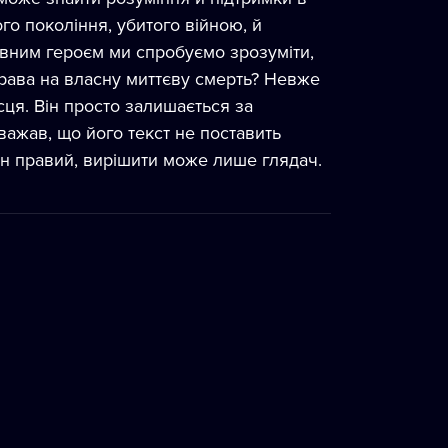
го покоління, убитого війною, й
овним героєм ми спробуємо зрозуміти,
права на власну миттєву смерть? Невже
сця. Він просто залишається за
важав, що його текст не поставить
ін правий, вирішити може лише глядач.