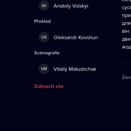
Anatoly Volskyi
AV
сус
при
Překlad
для
він
Oleksandr Kovshun
OK
две
жод
Scénografie
Vitaliy Matushchak
VM
Žán
Zobrazit vše