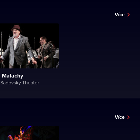
Více
s Malachy
 Sadovsky Theater
Více