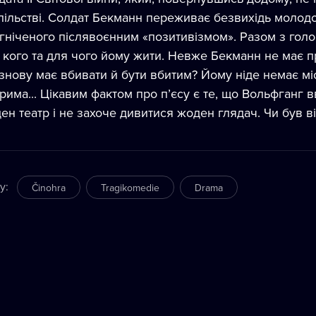
пільстві. Солдат Бекманн переживає безвихідь молодо
гніченого післявоєнним «позитивізмом». Разом з гол
 кого та для чого йому жити. Невже Бекманн не має 
 знову має вбивати й бути вбитим? Йому ніде немає мі
рима... Цікавим фактом про пʼєсу є те, що Вольфганг в
ен театр і не захоче дивитися жоден глядач. Чи був в
ry
:
Činohra
Tragikomedie
Drama