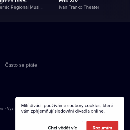
 green trees
Erik XIV
Lviv Academic Regional Music and Drama Theater named after Yuriy Drohobych
Ivan Franko Theater
Často se ptáte
Milí diváci, používáme soubory cookies, které
va
•
Vysílání
vám zpříjemňují sledování divadla online.
Chci vědět víc
Rozumím