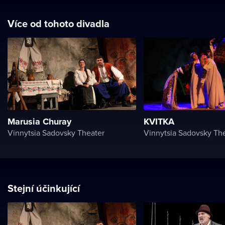
Více od tohoto divadla
Marusia Churay
KVITKA
Vinnytsia Sadovsky Theater
Vinnytsia Sadovsky Th
Stejní účinkující