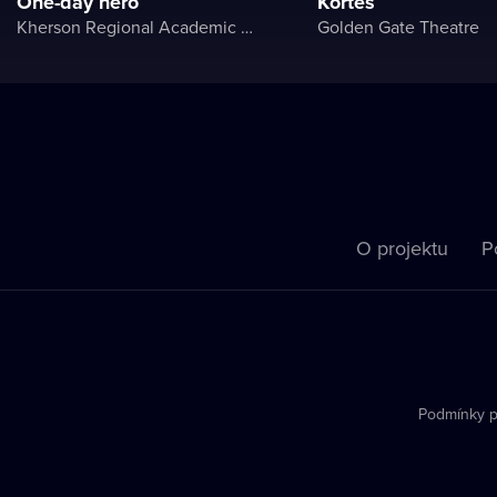
One-day hero
Kortes
Kherson Regional Academic Music and Drama Theater named after Mykola Kulish
Golden Gate Theatre
O projektu
P
Podmínky p