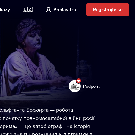
kazy
🇨🇿
Přihlásit se
Registrujte se
Podpořit
Вольфганга Борхерта — робота
 початку повномасштабної війни росії
ерима» — це автобіографічна історія
 може знайти розуміння й підтримки в