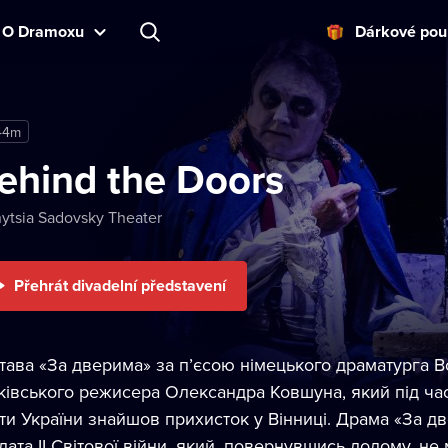
O Dramoxu
Dárkové pou
44m
ehind the Doors
ytsia Sadovsky Theater
Přehrát divadelní představení
тава «За дверима» за п’єсою німецького драматурга 
ківського режисера Олександра Ковшуна, який під час
ти України знайшов прихисток у Вінниці. Драма «За дв
дата II Світової війни, який, повернувшись додому, не