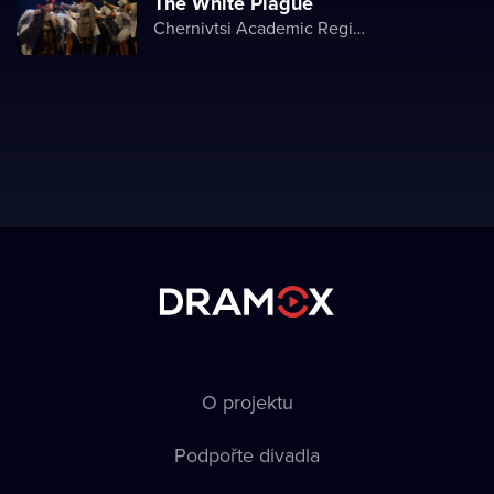
The White Plague
Chernivtsi Academic Regional Ukrainian Music and Drama Theater named after Olga Kobylyanska
O projektu
Podpořte divadla