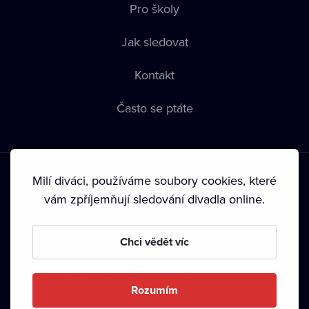
Pro školy
Jak sledovat
Kontakt
Často se ptáte
Milí diváci, používáme soubory cookies, které
vám zpříjemňují sledování divadla online.
Podmínky používání
•
Ochrana soukromí
•
Zásady používání
Chci vědět víc
Cookies
•
Autorská práva
•
Vysílání
Od září 2024 Dramox s.r.o. vlastní Nadace Livesport.
Rozumím