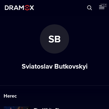
O Dramoxu
🇨🇿
Dárkové poukazy
SB
Registrujte se
Sviatoslav Butkovskyi
Herec