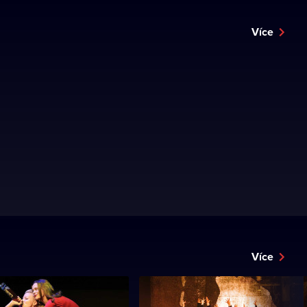
Více
Více