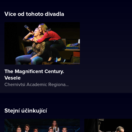
Více od tohoto divadla
The Magnificent Century.
Vesele
Chernivtsi Academic Regional Ukrainian Music and Drama Theater named after Olga Kobylyanska
Stejní účinkující