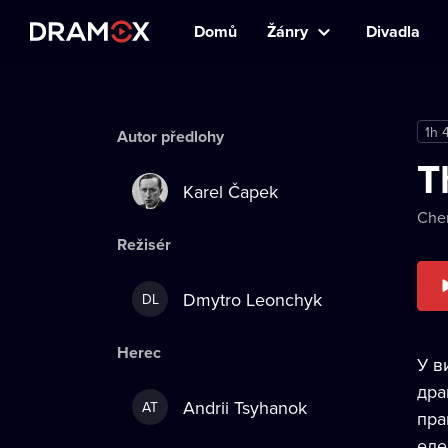
Domů
Žánry
Divadla
1h 
Autor předlohy
T
Karel Čapek
Cher
Režisér
Dmytro Leonchyk
DL
Herec
У в
дра
Andrii Tsyhanok
AT
пра
еле