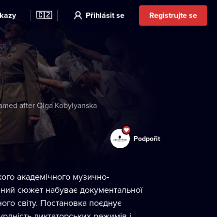
kazy
🇨🇿
Přihlásit se
Registrujte se
amed after Olga Kobylyanska
Podpořit
ького академічного музично-
ичний сюжет набуває документальної
ого світу. Постановка поєднує
урдність диктаторських режимів і