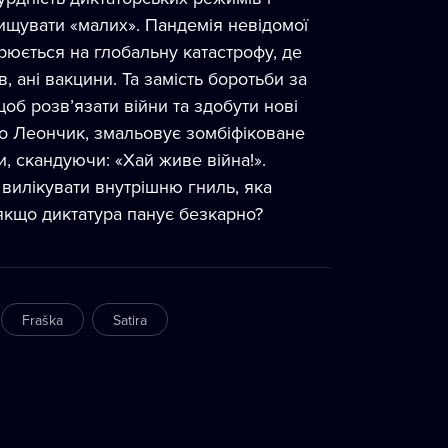
знищувати «малих». Пандемія невідомої
рюється на глобальну катастрофу, де
в, ані вакцини. Та замість боротьби за
щоб розв’язати війни та здобути нові
ро Леончик, змальовує зомбіфіковане
и, скандуючи: «Хай живе війна!».
вилікувати внутрішню гниль, яка
 якщо диктатура панує безкарно?
Fraška
Satira