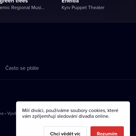
 green trees
Eneida
Lviv Academic Regional Music and Drama Theater named after Yuriy Drohobych
Kyiv Puppet Theater
Často se ptáte
Milí diváci, používáme soubory cookies, které
va
•
Vysílání
vám zpříjemňují sledování divadla online.
Chci vědět víc
Rozumím