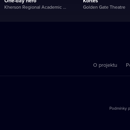
One-day hero
Kortes
Kherson Regional Academic Music and Drama Theater named after Mykola Kulish
Golden Gate Theatre
O projektu
P
Podmínky p