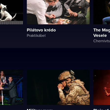
Pilátovo krédo
The Magn
Vesele
Praktikábel