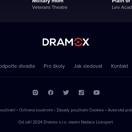
Military mom
Plain of
Veterans Theatre
odpořte divadla
Pro školy
Jak sledovat
Kontakt
oužívání
•
Ochrana soukromí
•
Zásady používání Cookies
•
Autorská prá
Od září 2024 Dramox s.r.o. vlastní Nadace Livesport.