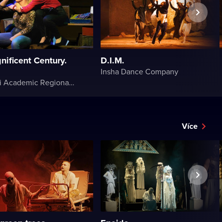
ificent Century.
D.I.M.
Insha Dance Company
Chernivtsi Academic Regional Ukrainian Music and Drama Theater named after Olga Kobylyanska
Více