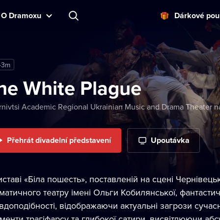
O Dramoxu
Dárkové pou
43m
he White Plague
nivtsi Academic Regional Ukrainian Music and Drama Theater n
Přehrát divadelní představení
Upoutávka
иставі «Біла пошесть», поставленій на сцені Чернівец
матичного театру імені Ольги Кобилянської, фантаст
вдоподібності, відображаючи актуальні загрози сучасн
менти трагіфарсу та глибокої сатири, висвітлюючи абс