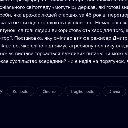
оніального світогляду «могутніх» держав, які готові 
роби, яка вражає людей старших за 45 років, перетво
іка та безвихідь охоплюють суспільство. Немає ані лікі
ятунок, світові лідери використовують хаос для того, 
иторії. Постановка, яку сміливо втілює режисер Дмит
пільство, яке сліпо підтримує агресивну політику влад
ночас вистава торкається важливих питань: чи можна 
жає суспільство зсередини? Чи є надія на порятунок,
ry
:
Komedie
Činohra
Tragikomedie
Drama