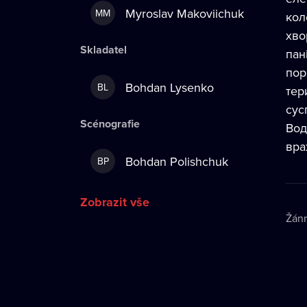
Myroslav Makoviichuk
MM
кол
хво
Skladatel
пан
пор
Bohdan Lysenko
BL
тер
сус
Scénografie
Вод
вра
Bohdan Polishchuk
BP
Zobrazit vše
Žán