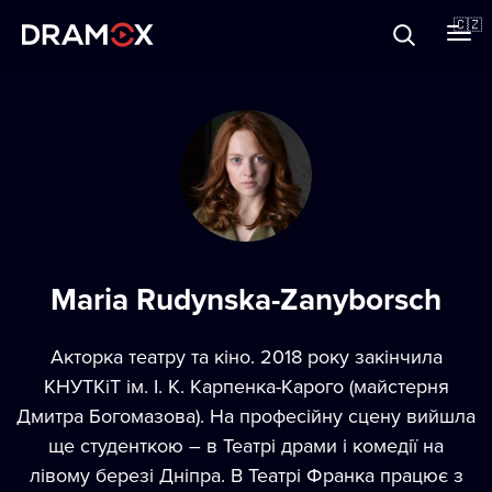
O Dramoxu
🇨🇿
Dárkové poukazy
Registrujte se
Maria Rudynska-Zanyborsch
Акторка театру та кіно. 2018 року закінчила
КНУТКіТ ім. І. К. Карпенка-Карого (майстерня
Дмитра Богомазова). На професійну сцену вийшла
ще студенткою – в Театрі драми і комедії на
лівому березі Дніпра. В Театрі Франка працює з