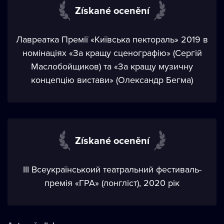
Získané ocenění
Лавреатка Премії «Київська пектораль» 2019 в
номінаціях «За кращу сценографію» (Сергій
Маслобойщиков) та «За кращу музичну
концепцію вистави» (Олександр Бегма)
Získané ocenění
III Всеукраїнськоий театральний фестиваль-
премія «ГРА» (лонгліст), 2020 рік