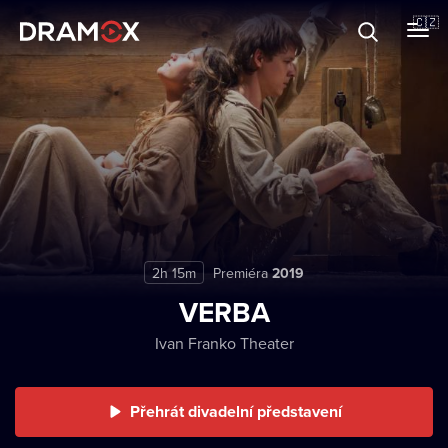
O Dramoxu
🇨🇿
Dárkové poukazy
Registrujte se
2h 15m
Premiéra
2019
VERBA
Ivan Franko Theater
Přehrát divadelní představení