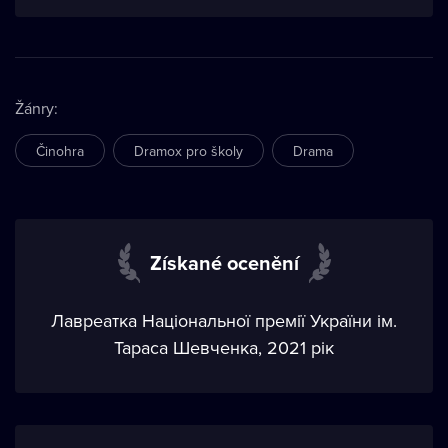
Žánry
:
Činohra
Dramox pro školy
Drama
Získané ocenění
Лавреатка Національної премії України ім.
Тараса Шевченка, 2021 рік