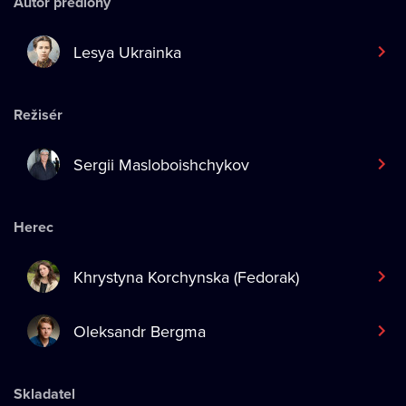
Autor předlohy
Lesya Ukrainka
Režisér
Sergii Masloboishchykov
Herec
Khrystyna Korchynska (Fedorak)
Oleksandr Bergma
Skladatel