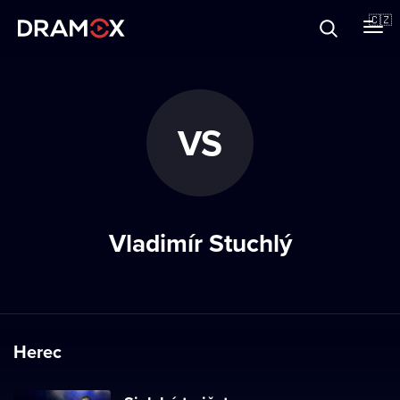
O Dramoxu
🇨🇿
Dárkové poukazy
VS
Registrujte se
Vladimír Stuchlý
Herec