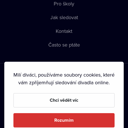
Pro školy
Jak sledovat
Kontakt
Často se ptáte
Milí diváci, používáme soubory cookies, které
vám zpříjemňují sledování divadla online.
Podmínky používání
•
Ochrana soukromí
•
Zásady používání
Chci vědět víc
Cookies
•
Autorská práva
•
Vysílání
Od září 2024 Dramox s.r.o. vlastní Nadace Livesport.
Rozumím