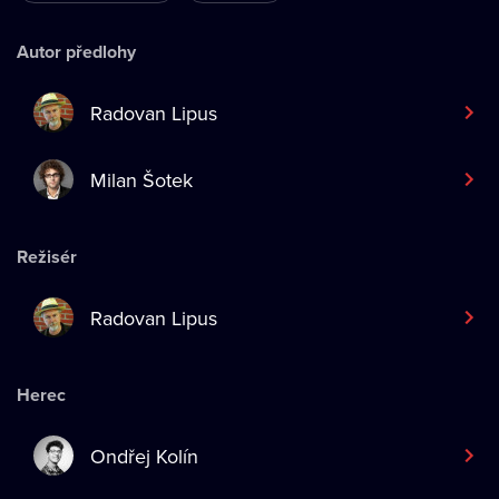
Autor předlohy
Radovan Lipus
Milan Šotek
Režisér
Radovan Lipus
Herec
Ondřej Kolín