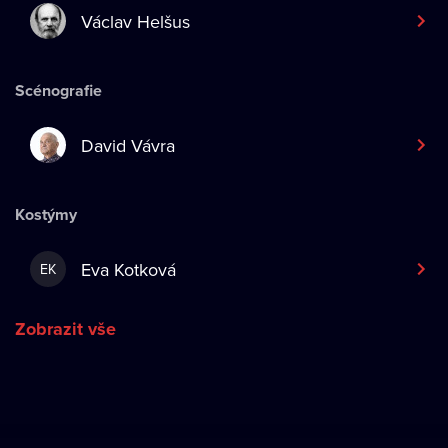
Václav Helšus
Scénografie
David Vávra
Kostýmy
Eva Kotková
EK
Zobrazit vše