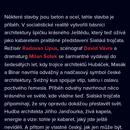
Některé stavby jsou beton a ocel, tahle stavba je
příběh. V socialistické realitě vytvořili básníci
architektury špičku krásného Ještědu, který teď ožívá
jako kabaretem praštěné představení Sialská trojčata.
Režisér
Radovan Lipus
, scénograf
David Vávra
a
dramaturg
Milan Šotek
se šarmantně vydávají do
šedesátých let, kdy trojice architektů Hubáček, Masák
a Binar navrhla odvážný a nadčasový symbol české
architektury. Svižný kus spojuje vtip, satiru i oslavu
poctivého řemesla. Příběh odvahy navrhnout něco
krásného ve světě, kde vládne šeď. Sialská trojčata
připomínají, že sny opravdu dokážou přestavět svět.
Hudba architekta Jiřího Janďourka, živá kapela,
energie a vize: tohle je kabaret, jaký jste ještě
neviděli. A přitom je vlastně český, jak jen může být.