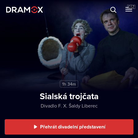
O Dramoxu
🇨🇿
Dárkové poukazy
Registrujte se
1h 34m
Sialská trojčata
Divadlo F. X. Šaldy Liberec
Přehrát divadelní představení