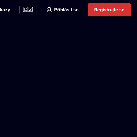
kazy
🇨🇿
Přihlásit se
Registrujte se