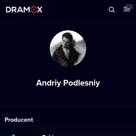
O Dramoxu
🇨🇿
Dárkové poukazy
Registrujte se
Andriy Podlesniy
Producent