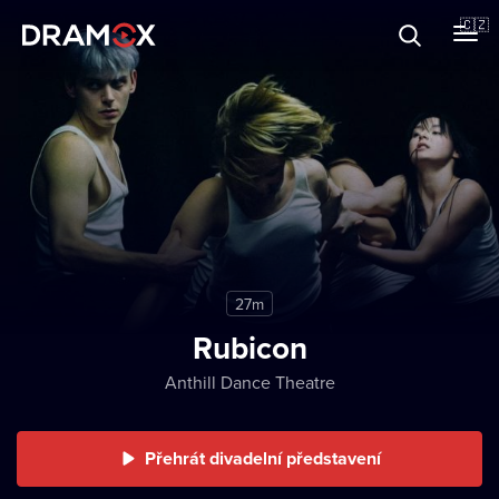
O Dramoxu
🇨🇿
Dárkové poukazy
Registrujte se
27m
Rubicon
Anthill Dance Theatre
Přehrát divadelní představení