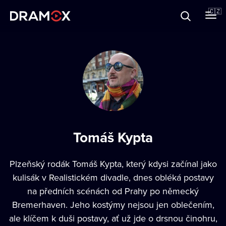
O Dramoxu
🇨🇿
Dárkové poukazy
Registrujte se
Tomáš Kypta
Plzeňský rodák Tomáš Kypta, který kdysi začínal jako
kulisák v Realistickém divadle, dnes obléká postavy
na předních scénách od Prahy po německý
Bremerhaven. Jeho kostýmy nejsou jen oblečením,
ale klíčem k duši postavy, ať už jde o drsnou činohru,