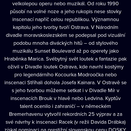
velkolepou operu nebo muzikál. Od roku 1990
působí na volné noze a jeho rukopis nese stovky
inscenací napříč celou republikou. Významnou
kapitolu jeho tvorby tvoří Ostrava. V Národním
divadle moravskoslezském se podepsal pod vizuální
podobu mnoha diváckých hitů – od stylového
muzikálu Sunset Boulevard až po operety jako
Hraběnka Marica. Svébytný svět loutek a fantazie pak
oživil v Divadle loutek Ostrava, kde navrhl kostýmy
pro legendárního Kocourka Modroočka nebo
inscenaci Stříhali dohola Josefa Kainara. V Ostravě se
s jeho tvorbou můžeme setkat i v Divadle Mír v
inscenacích Brouk v hlavě nebo Ledvina. Kyptův
talent ocenilo i zahraničí – v německém
Bremerhavenu vytvořil rekordních 25 výprav a za
své návrhy k inscenaci Racek (v režii Davida Drábka)
získal nominaci na prestižní slovenskou cenu DOSKY.