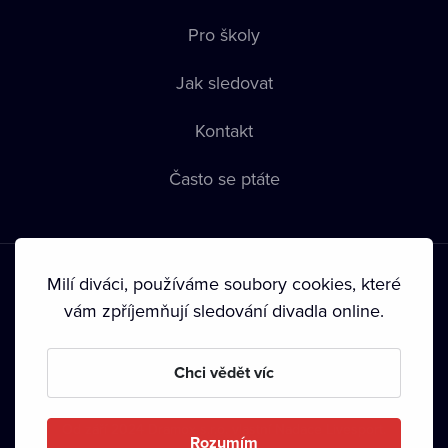
Pro školy
Jak sledovat
Kontakt
Často se ptáte
Milí diváci, používáme soubory cookies, které
vám zpříjemňují sledování divadla online.
Podmínky používání
•
Ochrana soukromí
•
Zásady používání
Chci vědět víc
Cookies
•
Autorská práva
•
Vysílání
Od září 2024 Dramox s.r.o. vlastní Nadace Livesport.
Rozumím