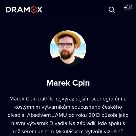
O Dramoxu
🇨🇿
Dárkové poukazy
Registrujte se
Marek Cpin
Marek Cpin patří k nejvýraznějším scénografům a
kostýmním výtvarníkům současného českého
divadla. Absolvent JAMU od roku 2013 působí jako
hlavní výtvarník Divadla Na zábradlí, kde spolu s
režisérem Janem Mikuláškem vytvořil vizuálně