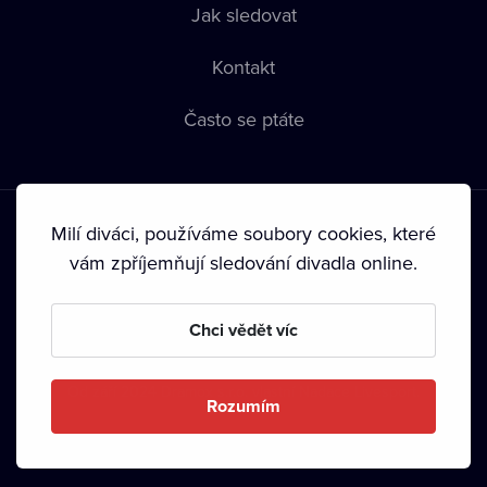
Jak sledovat
Kontakt
Často se ptáte
Milí diváci, používáme soubory cookies, které
vám zpříjemňují sledování divadla online.
Podmínky používání
•
Ochrana soukromí
•
Zásady používání
Chci vědět víc
Cookies
•
Autorská práva
•
Vysílání
Od září 2024 Dramox s.r.o. vlastní Nadace Livesport.
Rozumím
Copyright © 2020-
2026
Dramox