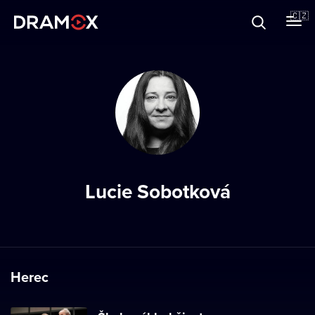
O Dramoxu
🇨🇿
Dárkové poukazy
Registrujte se
Lucie Sobotková
Herec