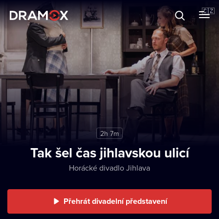
O Dramoxu
🇨🇿
Dárkové poukazy
Registrujte se
2h 7m
Tak šel čas jihlavskou ulicí
Horácké divadlo Jihlava
Přehrát divadelní představení