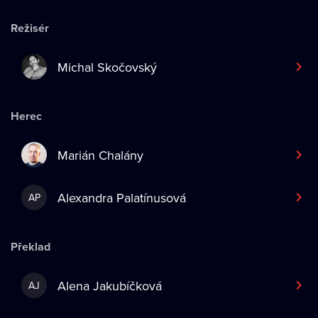
Režisér
Michal Skočovský
Herec
Marián Chalány
Alexandra Palatínusová
AP
Překlad
Alena Jakubíčková
AJ