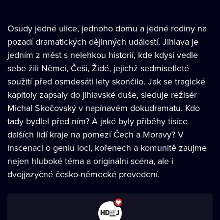
Osudy jedné ulice, jednoho domu a jedné rodiny na
pozadí dramatických dějinných událostí. Jihlava je
jedním z měst s nelehkou historií, kde kdysi vedle
sebe žili Němci, Češi, Židé, jejichž sedmisetleté
soužití před osmdesáti lety skončilo. Jak se tragické
kapitoly zapsaly do jihlavské duše, sleduje režisér
Michal Skočovský v napínavém dokudramatu. Kdo
tady bydlel před ním? A jaké byly příběhy tisíce
dalších lidí kraje na pomezí Čech a Moravy? V
inscenaci o geniu loci, kořenech a komunitě zaujme
nejen hluboké téma a originální scéna, ale i
dvojjazyčné česko-německé provedení.