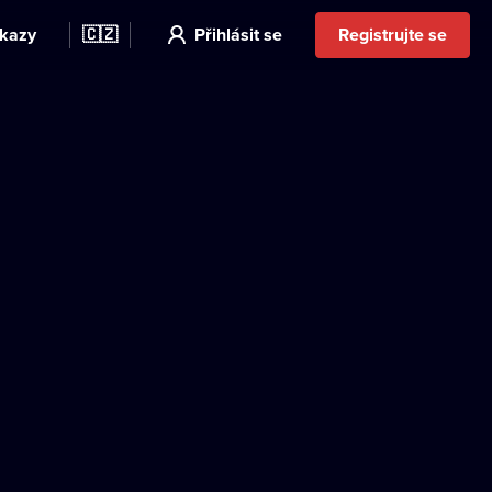
kazy
🇨🇿
Přihlásit se
Registrujte se