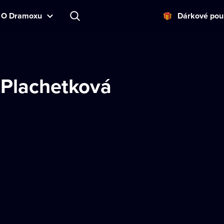
O Dramoxu
Dárkové pou
 Plachetková