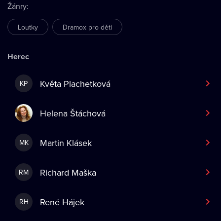
Žánry
:
Loutky
Dramox pro děti
Herec
Květa Plachetková
KP
Helena Štáchová
Martin Klásek
MK
Richard Maška
RM
René Hájek
RH