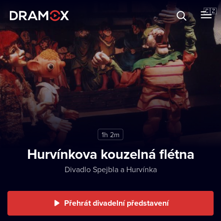
O Dramoxu
🇨🇿
Dárkové poukazy
Registrujte se
1h 2m
Hurvínkova kouzelná flétna
Divadlo Spejbla a Hurvínka
Přehrát divadelní představení