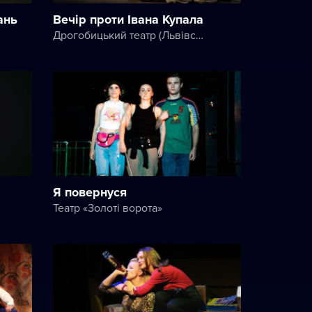
ань
Вечір проти Івана Купала
Дрогобицький театр (Львівський академічний обласний музично-драматичний театр імені Юрія Дрогобича)
Я повернуся
Театр «Золоті ворота»