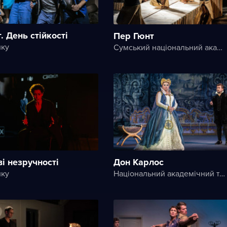
. День стійкості
Пер Гюнт
ику
Сумський національний академічний театр драми та музичної комедії імені М.С. Щепкіна
і незручності
Дон Карлос
ику
Національний академічний театр опери та балету України ім. Т. Г. Шевченка