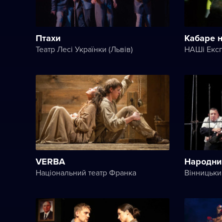
Птахи
Кабаре н
Театр Лесі Українки (Львів)
VERBA
Народни
Національний театр Франка