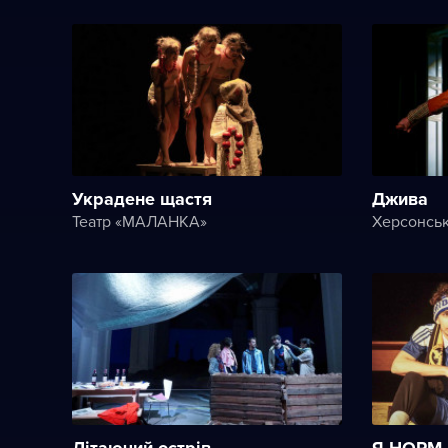
Украдене щастя
Джива
Театр «МАЛАНКА»
Літаючий острів
Я НОРМ