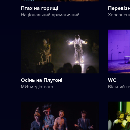
Птах на горищі
Перевіз
Національний драматичний театр імені Марії Заньковецької
Осінь на Плутоні
WC
МИ: медіатеатр
Вільний т