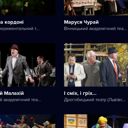
а кордоні
Маруся Чурай
НАШі Експериментальний театральний клуб
Вінницький академічний театр ім. М. К. Садовського
й Малахій
І сміх, і гріх...
Вінницький академічний театр ім. М. К. Садовського
Дрогобицький театр (Львівський академічний обласний музично-драматичний театр імені Юрія Дрогобича)