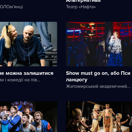
СОЛОм'янці
Театр «Нафта»
 не можна залишитися
Show must go on, або Пси
ланцюгу
Театр драми і комедії на лівому березі Дніпра
Житомирський академічний український музично-драматичний театр ім. І. Кочерги