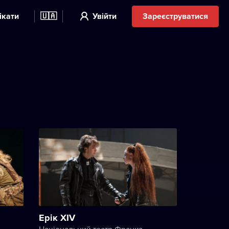
ікати
🇺🇦
Увійти
Зареєструватися
Ерік XIV
Національний театр Франка