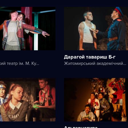
Дарагой тавариш Б-г
Херсонський театр ім. М. Куліша
Житомирський академічний український музично-драматичний театр ім. І. Кочерги
Альтернатива