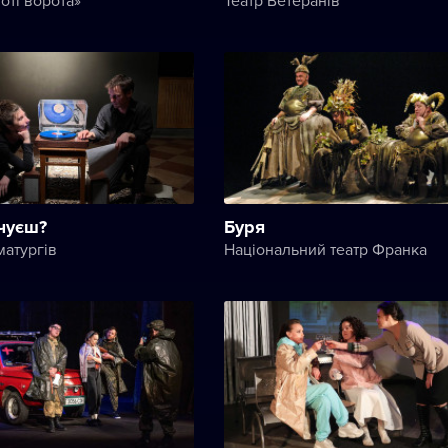
чуєш?
Буря
матургів
Національний театр Франка