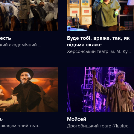
есть
Буде тобі, враже, так, як
відьма скаже
Чернівецький академічний обласний український музично-драматичний театр ім. Ольги Кобилянської
Херсонський театр ім. М. Куліша
сь
Мойсей
Київський академічний театр на Печерську
Дрогобицький театр (Львівський академічний обласний музично-драматичний театр імені Юрія Дрогобича)