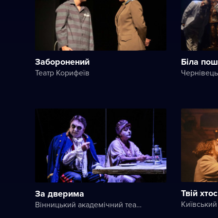
Заборонений
Біла пош
Театр Корифеїв
Твій хто
За дверима
Вінницький академічний театр ім. М. К. Садовського