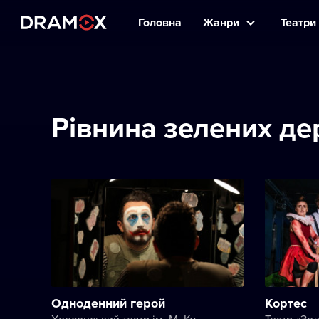
Головна
Жанри
Театри 
Рівнина зелених де
Одноденний герой
Кортес
Херсонський театр ім. М. Куліша
Театр «Зол