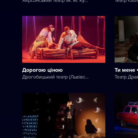
Дорогою ціною
Ти мене 
Дрогобицький театр (Львівський академічний обласний музично-драматичний театр імені Юрія Дрогобича)
Театр Дра