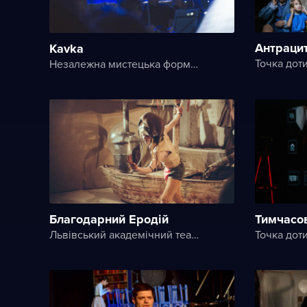
Антрацит
Kavka
Точка дот
Незалежна мистецька формація Art.Razom
Благодарний Еродій
Тимчасов
Львівський академічний театр ім. Леся Курбаса
Точка дот