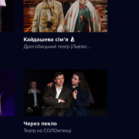
Кайдашева сім’я 🍐
Дрогобицький театр (Львівський академічний обласний музично-драматичний театр імені Юрія Дрогобича)
Через пекло
Театр на СОЛОм'янці