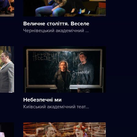
Величне століття. Веселе
Чернівецький академічний обласний український музично-драматичний театр ім. Ольги Кобилянської
Небезпечні ми
Київський академічний театр на Печерську