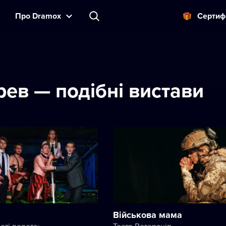
Прo Dramox
Cертиф
рев — подібні вистави
Військова мама
оті ворота»
Театр Ветеранів