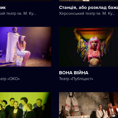
ник
Станція, або розклад баж
Херсонський театр ім. М. Куліша
Херсонський театр ім. М. Куліша
ВОНА ВІЙНА
еатр «ОКО»
Театр «Публіцист»