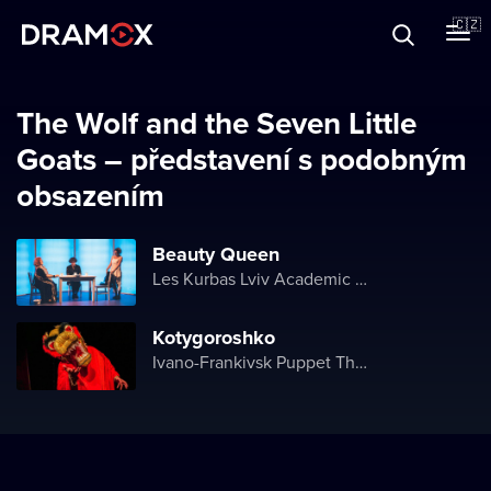
O Dramoxu
🇨🇿
Dárkové poukazy
The Wolf and the Seven Little
Goats – představení s podobným
obsazením
Registrujte se
Beauty Queen
Les Kurbas Lviv Academic Youth Theater
Kotygoroshko
Ivano-Frankivsk Puppet Theater