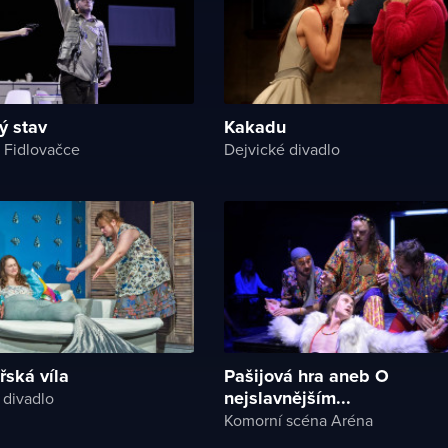
ý stav
Kakadu
 Fidlovačce
Dejvické divadlo
řská víla
Pašijová hra aneb O
nejslavnějším...
 divadlo
Komorní scéna Aréna