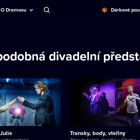
O Dramoxu
Dárkové pou
podobná divadelní předst
Julie
Transky, body, vteřiny
vadla pražská
Západočeské divadlo v Chebu