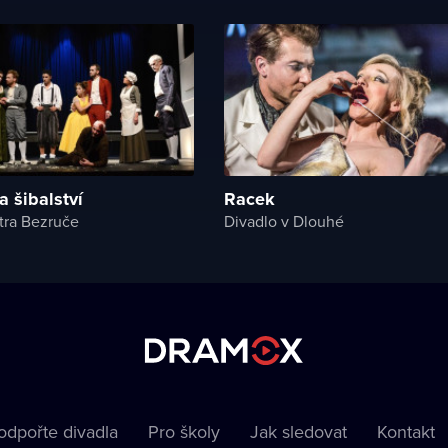
 šibalství
Racek
tra Bezruče
Divadlo v Dlouhé
odpořte divadla
Pro školy
Jak sledovat
Kontakt