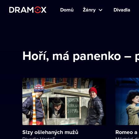
Domů
Žánry
Divadla
Hoří, má panenko – 
Slzy ošlehaných mužů
Romeo a 
Divadlo Vosto5
Městská di