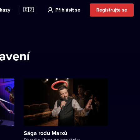
kazy
🇨🇿
Přihlásit se
Registrujte se
avení
Sága rodu Marxů
Divadlo Husa na provázku