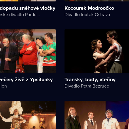
 dopadu sněhové vločky
Kocourek Modroočko
Východočeské divadlo Pardubice
Divadlo loutek Ostrava
ečery živě z Ypsilonky
Transky, body, vteřiny
ilon
Divadlo Petra Bezruče