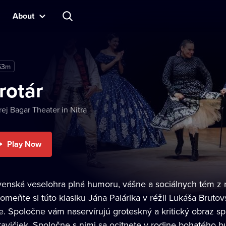
About
53m
rotár
ej Bagar Theater in Nitra
Play Now
venská veselohra plná humoru, vášne a sociálnych tém z r
pomeňte si túto klasiku Jána Palárika v réžii Lukáša Brut
re. Spoločne vám naservírujú groteskný a kritický obraz sp
tavičiek. Spoločne s nimi sa ocitnete v rodine bohatého b