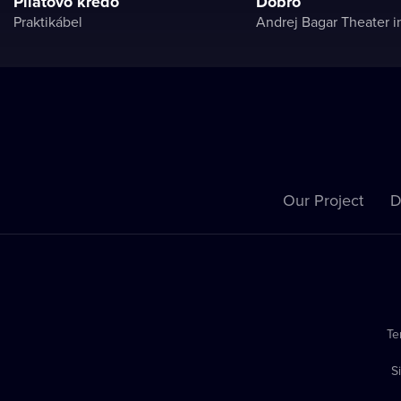
Pilátovo krédo
Dobro
Praktikábel
Andrej Bagar Theater in
Our Project
D
Te
S