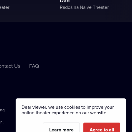
Dad
eater
Radošina Naive Theater
ntact Us
FAQ
Dear viewer, we use cookies to improve your
ing
online theater experience on our website.
n.
Learn more
Agree to all