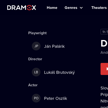
Home
Genres
Theaters
1h 
Playwright
D
Ján Palárik
JP
Andr
Director
Lukáš Brutovský
LB
Actor
Slo
Pri
Peter Oszlík
PO
Nit
pos