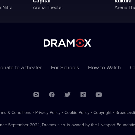
Capital
Kukura
 Nitra
Arena Theater
Arena Th
onate to a theater
For Schools
How to Watch
Co
rms & Conditions
•
Privacy Policy
•
Cookie Policy
•
Copyright
•
Broadcast
ince September 2024, Dramox s.r.o. is owned by the Livesport Foundatio