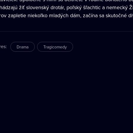
chádzajú žiť slovenský drotár, poľský šľachtic a nemecký 
rov zapletie niekoľko mladých dám, začína sa skutočné di
res
:
Drama
Tragicomedy