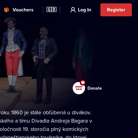
Vouchers
🇬🇧
Log In
Register
Donate
oku 1860 je stále obľúbená u divákov.
ovského a tímu Divadla Andreja Bagara v
oločnosti 19. storočia plný komických
udapeštianskeho továrnika, do ktorej