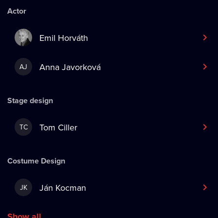
Actor
Emil Horváth
Anna Javorková
AJ
Stage design
Tom Ciller
TC
Costume Design
Ján Kocman
JK
Show all