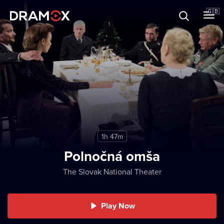
About
🇬🇧
Vouchers
Register
1h 47m
Polnočná omša
The Slovak National Theater
Play Now