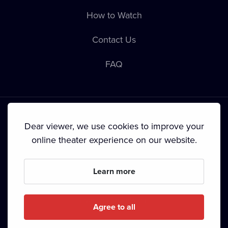
How to Watch
Contact Us
FAQ
Dear viewer, we use cookies to improve your
online theater experience on our website.
Terms & Conditions
•
Privacy Policy
•
Cookie Policy
•
Copyright
•
Broadcasting
Learn more
Since September 2024, Dramox s.r.o. is owned by the
Livesport Foundation.
Agree to all