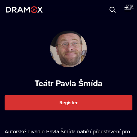
About
🇬🇧
Vouchers
Register
Teátr Pavla Šmída
Register
Autorské divadlo Pavla Šmída nabízí představení pro