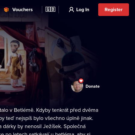
Vouchers
🇬🇧
Log In
Register
Donate
stalo v Betlémě. Kdyby tenkrát před dvěma
k by teď nejspíš bylo všechno úplně jinak.
 dárky by nenosil Ježíšek. Společná
se po letech setkávají u betléma, aby si