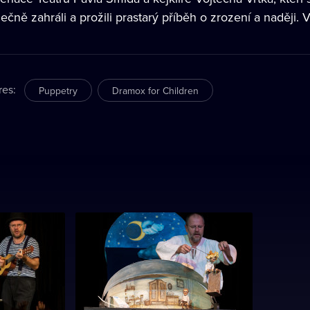
ečně zahráli a prožili prastarý příběh o zrození a naději. 
res
:
Puppetry
Dramox for Children