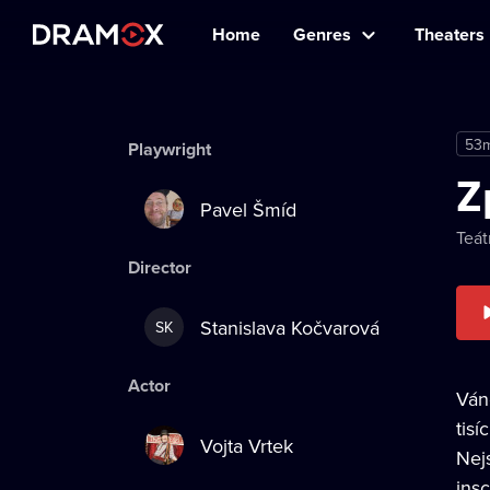
Home
Genres
Theaters
53
Playwright
Z
Pavel Šmíd
Teát
Director
Stanislava Kočvarová
SK
Actor
Ván
tisí
Vojta Vrtek
Nej
insc