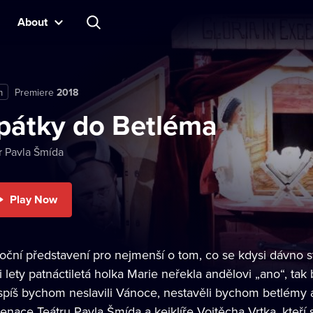
About
m
Premiere
2018
pátky do Betléma
r Pavla Šmída
Play Now
oční představení pro nejmenší o tom, co se kdysi dávno 
ci lety patnáctiletá holka Marie neřekla andělovi „ano“, ta
spíš bychom neslavili Vánoce, nestavěli bychom betlémy a
enace Teátru Pavla Šmída a kejklíře Vojtěcha Vrtka, kteří 