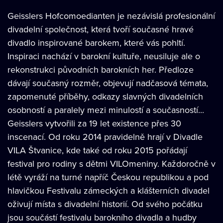
Geisslers Hofcomoedianten je nezávislá profesionální
divadelní společnost, která tvoří současné hravé
divadlo inspirované barokem, které vás pohltí.
Inspiraci nachází v barokní kultuře, neusiluje ale o
rekonstrukci původních barokních her. Předloze
dávají současný rozměr, objevují nadčasová témata,
zapomenuté příběhy, odkazy slavných divadelních
osobností a paralely mezi minulostí a současností...
Geisslers vytvořili za 19 let existence přes 30
inscenací. Od roku 2014 pravidelně hrají v Divadle
VILA Štvanice, kde také od roku 2015 pořádají
festival pro rodiny s dětmi VILOmeniny. Každoročně v
létě vyráží na turné napříč Českou republikou a pod
hlavičkou Festivalu zámeckých a klášterních divadel
oživují místa s divadelní historií. Od svého počátku
jsou součástí festivalu barokního divadla a hudby