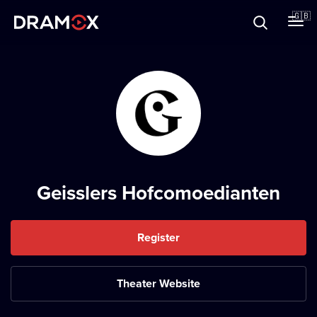
About
🇬🇧
Vouchers
Register
Geisslers Hofcomoedianten
Register
Theater Website