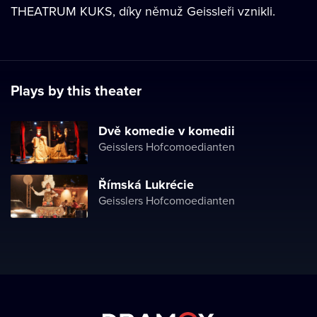
THEATRUM KUKS, díky němuž Geissleři vznikli.
Plays by this theater
Dvě komedie v komedii
Geisslers Hofcomoedianten
Římská Lukrécie
Geisslers Hofcomoedianten