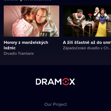
Horory z manželských
A žili šťastně až do smr
ložnic
Západočeské divadlo v Ch
Divadlo Tramtarie
Our Project