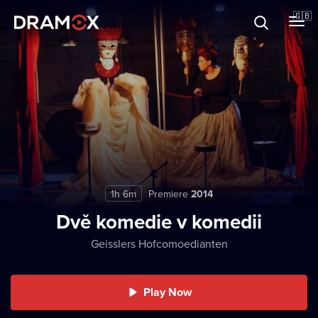
About
🇬🇧
Vouchers
Register
1h 6m
Premiere
2014
Dvě komedie v komedii
Geisslers Hofcomoedianten
Play Now