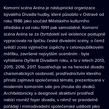
Komorní scéna Aréna je nástupnická organizace
bývalého Divadla hudby, které působilo v Ostravě od
roku 1986 jako součást Městského kulturního
střediska a od roku 1991 pak samostatně. Komorní
scéna Aréna se za čtvrtstoletí své existence postupně
vypracovala na špičku české divadelní scény, o čemž
svědčí zcela výjimečné úspěchy v celorepublikovém
měřítku, završené nejvyšším oceněním - byla
vyhlášena čtyřikrát Divadlem roku, a to v letech 2013,
2015, 2016, 2017. Soustřeďuje se na herecké divadlo
charismatických osobností, prostřednictvím kterého
přináší zajímavá společenská témata, prezentovaná v
moderním komorním sále pro zhruba sto diváků.
Architektonicky a designově atraktivní prostředí
nabízí rovněž foyer divadla, v němž se pravidelně
pořádají i mimodivadelní společenské události jako