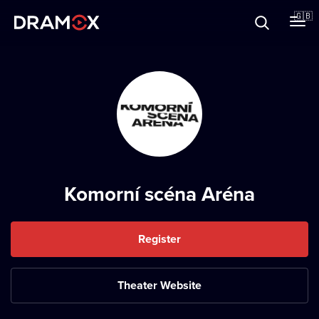
About
🇬🇧
Vouchers
Register
Komorní scéna Aréna
Register
Theater Website