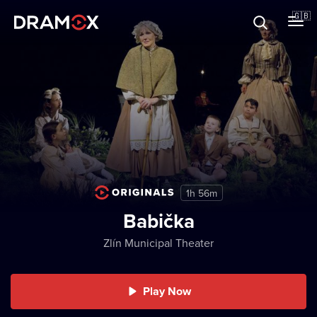
About
🇬🇧
Vouchers
Register
1h 56m
Babička
Zlín Municipal Theater
Play Now