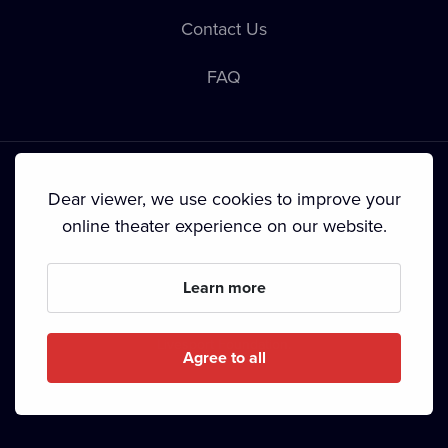
Contact Us
FAQ
Dear viewer, we use cookies to improve your
online theater experience on our website.
Terms & Conditions
•
Privacy Policy
•
Cookie Policy
•
Copyright
•
Broadcasting
Learn more
Since September 2024, Dramox s.r.o. is owned by the
Livesport Foundation.
Agree to all
Copyright © 2020-
2026
Dramox