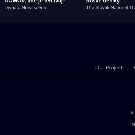
DOMOV, kde je ten tvůj?
Ruské deníky
Divadlo Nová scéna
The Slovak National Th
Our Project
D
Te
S