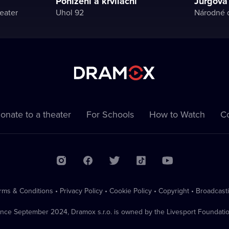
Ponížení a krvilační
Jurgová
eater
Uhol 92
Národné d
onate to a theater
For Schools
How to Watch
Co
rms & Conditions
•
Privacy Policy
•
Cookie Policy
•
Copyright
•
Broadcast
ince September 2024, Dramox s.r.o. is owned by the Livesport Foundatio