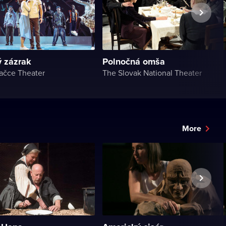
ý zázrak
Polnočná omša
ačce Theater
The Slovak National Theater
More