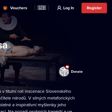
Vouchers
🇬🇧
Log In
Register
sa
Donate
v titulní roli inscenace Slovenského
čitele národů. V silných metaforických
latné a inspirativní myšlenky jeho
nací. Na pozadí osobních tragédií a ve