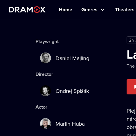
Home
Genres
Theaters
2h
Playwright
L
Daniel Majling
The 
Director
Ondrej Spišák
Actor
Ple
nár
Martin Huba
obr
orig