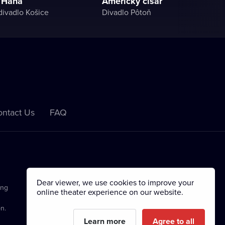
 Hana
Americký cisár
ivadlo Košice
Divadlo Pôtoň
ntact Us
FAQ
Dear viewer, we use cookies to improve your
ing
online theater experience on our website.
n.
Learn more
Agree to all