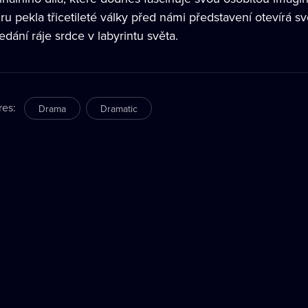
ru pekla třicetileté války před námi představení otevírá s
edání ráje srdce v labyrintu světa.
res
:
Drama
Dramatic