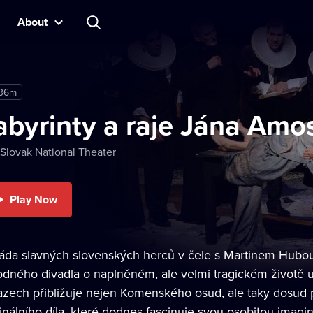
About
 36m
abyrinty a raje Jána Amo
Slovak National Theater
Play Now
jáda slavných slovenských herců v čele s Martinem Hubou 
odného divadla o naplněném, ale velmi tragickém životě u
azech přibližuje nejen Komenského osud, ale taky dosud p
inálního díla, které dodnes fascinuje svou osobitou imagi