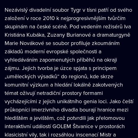
Nezávislý divadelní soubor Tygr v tísni patří od svého
založení v roce 2010 k nejprogresivnějším tvůrčím
skupinám na české scéně. Pod vedením režisérů Iva
Kristiána Kubáka, Zuzany Burianové a dramaturgyně
Marie Novákové se soubor profiluje zkoumáním
základů moderní evropské společnosti a
vyhledáváním zapomenutých příběhů na okraji
zájmu. Jejich tvorba je úzce spjata s principem
„uměleckých výsadků“ do regionů, kde skrze
komunitní výzkum a hledání lokálně zakotvených
témat oživují netradiční prostory formami
vycházejícími z jejich unikátního genia loci. Jako čeští
průkopníci imerzivního divadla bourají hranice mezi
hledištěm a jevištěm, což potvrdili jak přelomovou
interaktivní událostí GOLEM Štvanice v prostorách
klasicistní vily, tak i rozsáhlou inscenací Mistr a