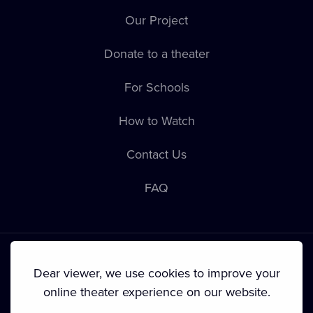
Our Project
Donate to a theater
For Schools
How to Watch
Contact Us
FAQ
Dear viewer, we use cookies to improve your
online theater experience on our website.
Terms & Conditions
•
Privacy Policy
•
Cookie Policy
•
Copyright