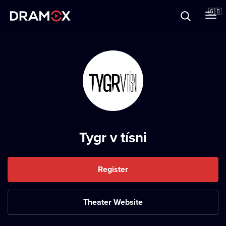
About
🇬🇧
Vouchers
Register
Tygr v tísni
Register
Theater Website