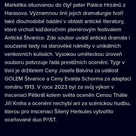
Markétka situovanou do čtyř pater Paláce Hrzánů z
Harasova. Významnou linii jejich dramaturgie tvoří
také dlouhodobé bádání v oblasti antické literatury,
které vrcholí každoročním plenérovým festivalem
Antická Štvanice. Zde soubor uvádí antická dramata i
současné texty na starověké náměty v unikátních
venkovních kulisách. Vysokou uměleckou úroveň
souboru potvrzuje řada prestižních ocenění. Tygr v
tísni je držitelem Ceny Josefa Balvína za událost
GOLEM Štvanice a Ceny Evalda Schorma za adaptaci
románu 1913. V roce 2023 byl za svůj výkon v
inscenaci Pětkrát kolem světa oceněn Cenou Thálie
Jiří Kniha a ocenění nechybí ani za scénickou hudbu,
kterou pro inscenaci Šílený Herkules vytvořilo
oceňované duo P/\ST.